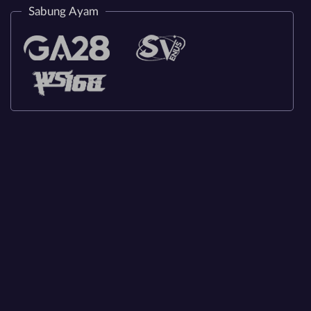
Sabung Ayam