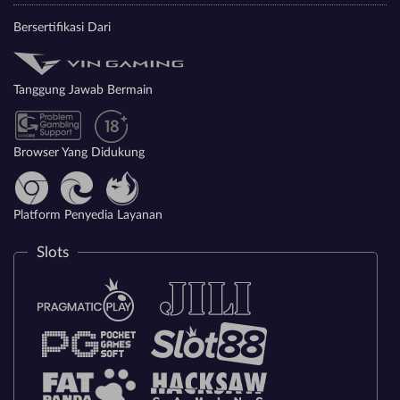
Bersertifikasi Dari
Tanggung Jawab Bermain
Browser Yang Didukung
Platform Penyedia Layanan
Slots