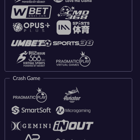
Crash Game