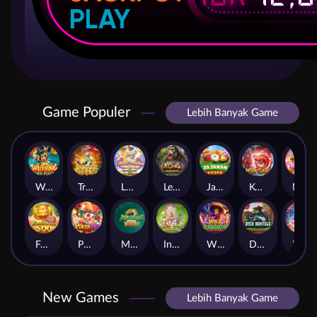
PLAY
Game Populer
Lebih Banyak Game
Wukong - Black Scatter
Treasures of Aztec
Lucky Twins Wilds
Legacy of Kong Maxways
JaJanan Pasar
Koi Gate
NEKO X NEKO
Fortune Gems 500
Poker Win
Mahjong Ways 2
Insect Paradise
Wild Bandito
Duck Hunters
Lucky Neko
New Games
Lebih Banyak Game