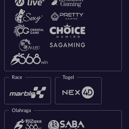
Race
Togel
Olahraga