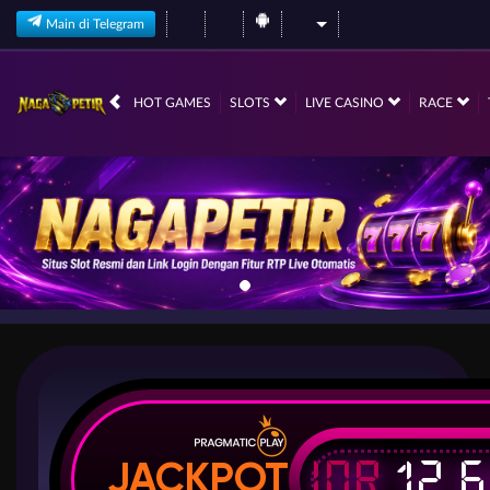
Main di Telegram
HOT GAMES
SLOTS
LIVE CASINO
RACE
IDR
12,
JACKPOT